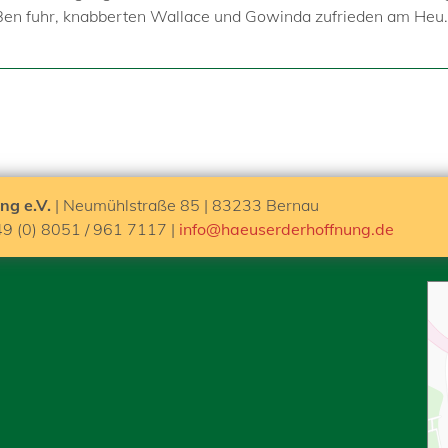
s Ben fuhr, knabberten Wallace und Gowinda zufrieden am Heu
ng e.V.
| Neumühlstraße 85 | 83233 Bernau
49 (0) 8051 / 961 7117 |
info@haeuserderhoffnung.de