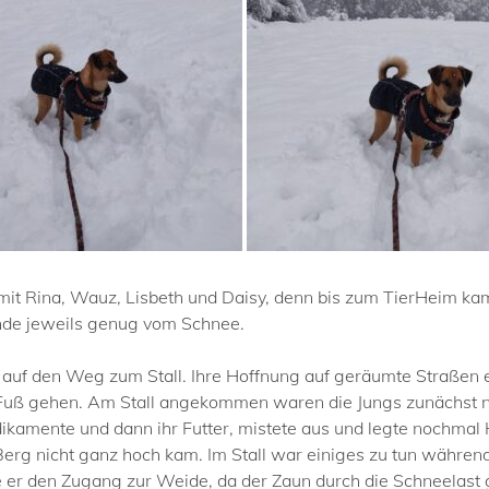
it Rina, Wauz, Lisbeth und Daisy, denn bis zum TierHeim ka
nde jeweils genug vom Schnee.
f den Weg zum Stall. Ihre Hoffnung auf geräumte Straßen erfü
Fuß gehen. Am Stall angekommen waren die Jungs zunächst nic
dikamente und dann ihr Futter, mistete aus und legte nochma
 Berg nicht ganz hoch kam. Im Stall war einiges zu tun währe
e er den Zugang zur Weide, da der Zaun durch die Schneelast