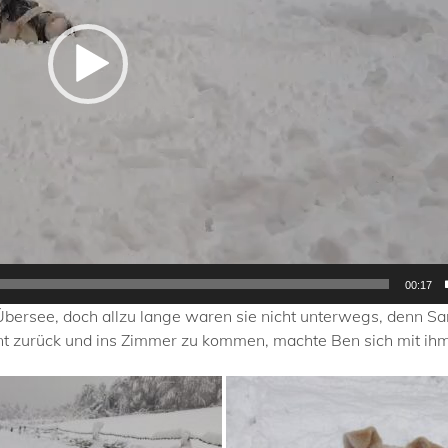
00:17
Übersee, doch allzu lange waren sie nicht unterwegs, denn Sa
t zurück und ins Zimmer zu kommen, machte Ben sich mit ih