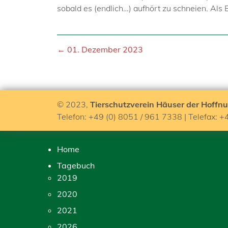
sobald es (endlich…) aufhört zu schneien. Al
← 01. Dezember 2023
© 2023,
Tierschutzverein Häuser der Hoffnu
Telefon: +49 (0) 8051 / 961 7338 | Telefax: +
Home
Tagebuch
2019
2020
2021
2026